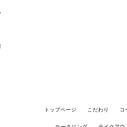
め
り
宿
トップページ
こだわり
コ
ケータリング
テイクアウ