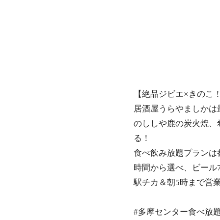
【絶品ジビエ×きのこ
居酒屋うらやましかは
のししや鹿の炭火焼、
る！
食べ飲み放題プランは都
時間から選べ、ビール
駅チカ＆朝5時まで営
#多摩センター食べ放