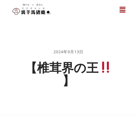
2024年9月13日
【椎茸界の王
】