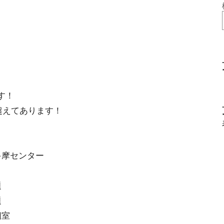
す！
類超えてあります！
多摩センター
題
題
個室